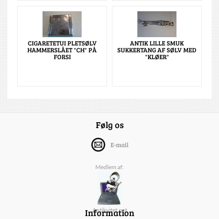
CIGARETETUI PLETSØLV
ANTIK LILLE SMUK
HAMMERSLÅET "CH" PÅ
SUKKERTANG AF SØLV MED
FORSI
"KLØER"
Følg os
E-mail
Medlem af:
Information
Antikvitet.net