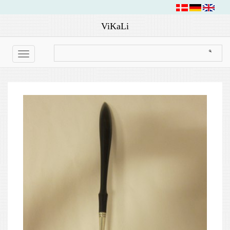
ViKaLi
Toggle
navigation