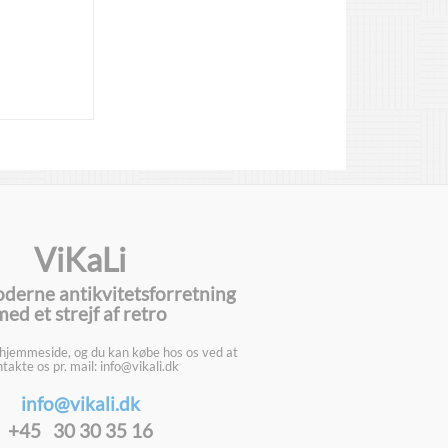
ViKaLi
oderne antikvitetsforretning
med et strejf af retro
 hjemmeside, og du kan købe hos os ved at
takte os pr. mail: info@vikali.dk
info@vikali.dk
+45 30 30 35 16