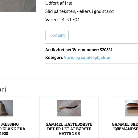
Udført af træ
Slid på teksten, - ellers i god stand
Varenr.: 4-51701
Kontakt
Antikvitet.net Varenummer
: 520831
Kategori:
Varia og samleopbjekter
ri
 MESSING
GAMMEL HATTEBØRSTE
GAMMEL SKE
D KLANG FRA
DET ER LET AT BØRSTE
KØBMANDSF
1900
HATTENS S