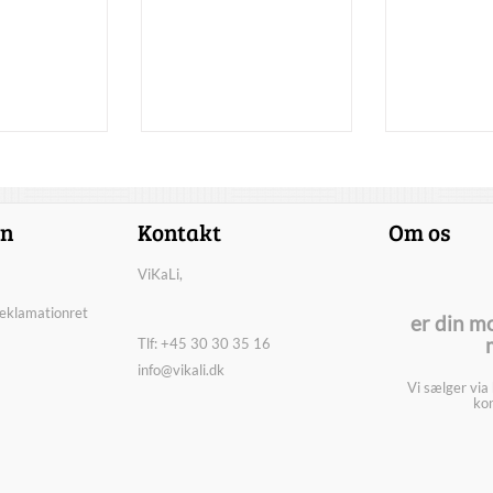
on
Kontakt
Om os
ViKaLi,
reklamationret
er din m
Tlf: +45 30 30 35 16
info@vikali.dk
Vi sælger via
kon