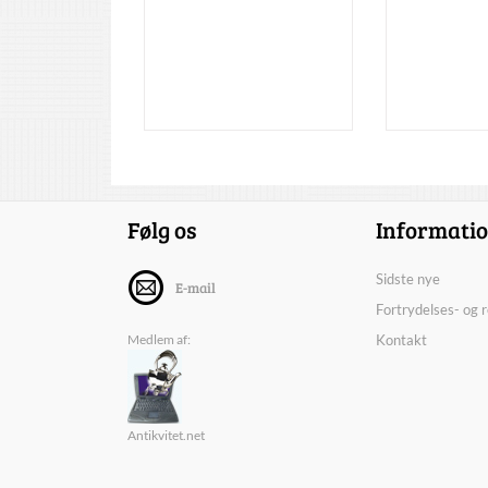
Følg os
Informati
Sidste nye
E-mail
Fortrydelses- og 
Medlem af:
Kontakt
Antikvitet.net