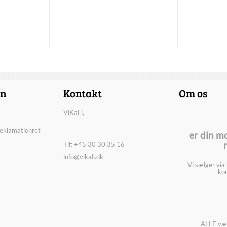
on
Kontakt
Om os
ViKaLi,
reklamationret
er din m
Tlf: +45 30 30 35 16
info@vikali.dk
Vi sælger via
kon
ALLE vær