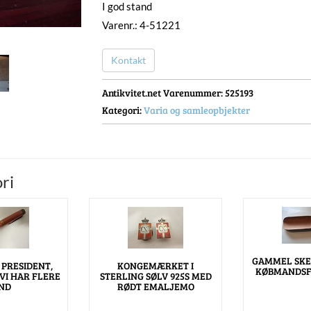
I god stand
Varenr.: 4-51221
Kontakt
Antikvitet.net Varenummer
: 525193
Kategori:
Varia og samleopbjekter
ri
GAMMEL SKE
 PRESIDENT,
KONGEMÆRKET I
KØBMANDSF
 VI HAR FLERE
STERLING SØLV 925S MED
ND
RØDT EMALJEMO