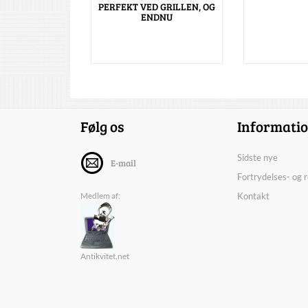
PERFEKT VED GRILLEN, OG
ENDNU
Følg os
Informati
Sidste nye
E-mail
Fortrydelses- og 
Medlem af:
Kontakt
Antikvitet.net