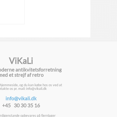
ViKaLi
oderne antikvitetsforretning
med et strejf af retro
 hjemmeside, og du kan købe hos os ved at
takte os pr. mail: info@vikali.dk
info@vikali.dk
+45 30 30 35 16
digenstande opbevares på fjernlager