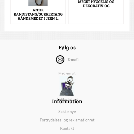
MEGET HYGGELIG OG
DEKORATIV OG
ANTIK
KANDISTANG/SUKKERTANG
HÅNDSMEDET I JERN L:
Følg os
E-mail
Medlem af:
Information
Antikvitet.net
Sidste nye
Fortrydelses- og reklamationret
Kontakt