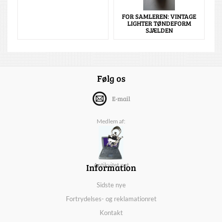
FOR SAMLEREN: VINTAGE
LIGHTER TØNDEFORM
SJÆLDEN
Følg os
E-mail
Medlem af:
Information
Antikvitet.net
Sidste nye
Fortrydelses- og reklamationret
Kontakt