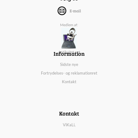
E-mail
Medlem af:
Information
Antikvitet.net
Sidste nye
Fortrydelses- og reklamationret
Kontakt
Kontakt
ViKaLi,