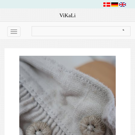
ViKaLi
Toggle
navigation