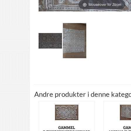
Mouseover for Zoom
Andre produkter i denne katego
GAMMEL
GA