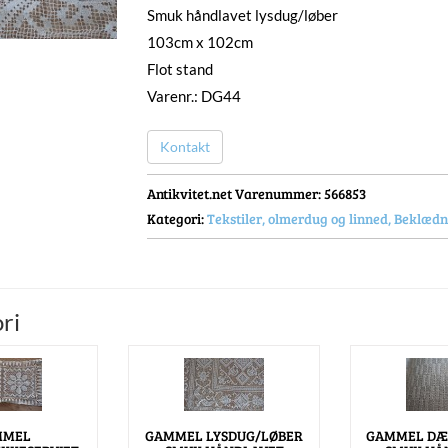
Smuk håndlavet lysdug/løber
103cm x 102cm
Flot stand
Varenr.: DG44
Kontakt
Antikvitet.net Varenummer
: 566853
Kategori:
Tekstiler, olmerdug og linned, Beklæd
ri
MMEL
GAMMEL LYSDUG/LØBER
GAMMEL DÆ