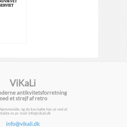
NDVÆVET
ERVIET
ViKaLi
oderne antikvitetsforretning
med et strejf af retro
 hjemmeside, og du kan købe hos os ved at
takte os pr. mail: info@vikali.dk
info@vikali.dk