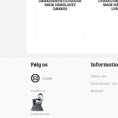
DÆKKESERVIET/LYSDUGR
LYSDUG/DÆ
SMUK HÅNDLAVET
SMUK H
DÆKKES
LYS
Følg os
Informati
Sidste nye
E-mail
Fortrydelses- og 
Medlem af:
Kontakt
Antikvitet.net