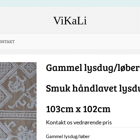
ViKaLi
ONTAKT
Gammel lysdug/løber
Smuk håndlavet lysd
103cm x 102cm
Kontakt os vedrørende pris
Gammel lysdug/løber