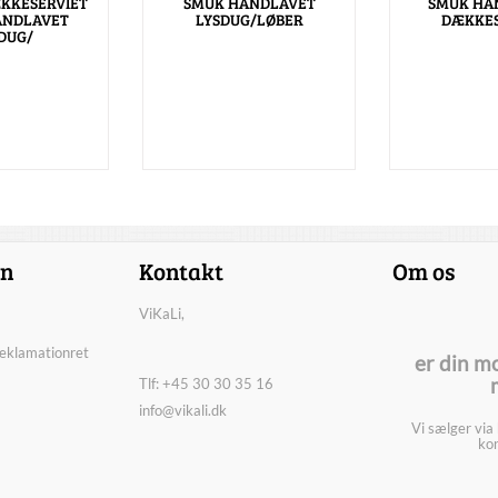
KKESERVIET
SMUK HÅNDLAVET
SMUK HÅ
ÅNDLAVET
LYSDUG/LØBER
DÆKKES
DUG/
on
Kontakt
Om os
ViKaLi,
reklamationret
er din m
Tlf: +45 30 30 35 16
info@vikali.dk
Vi sælger via
kon