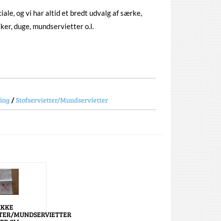
ale, og vi har altid et bredt udvalg af særke,
er, duge, mundservietter o.l.
ning
/
Stofservietter/Mundservietter
IKKE
TTER/MUNDSERVIETTER