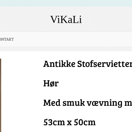
ViKaLi
ONTAKT
Antikke Stofserviett
Hør
Med smuk vævning me
53cm x 50cm