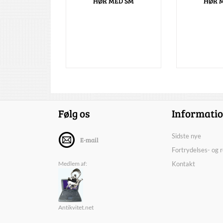
HØR MED SM
HØR 
Følg os
Informati
Sidste nye
E-mail
Fortrydelses- og 
Medlem af:
Kontakt
Antikvitet.net