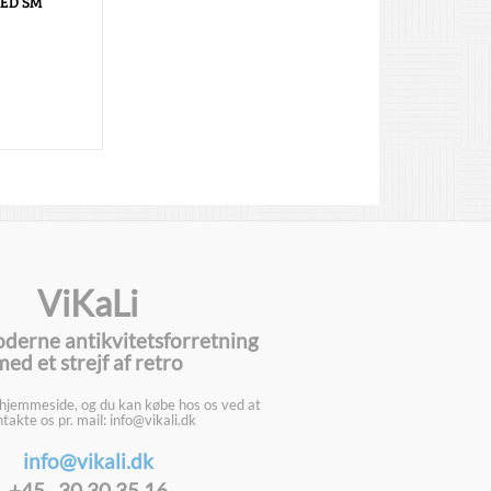
ED SM
ViKaLi
oderne antikvitetsforretning
med et strejf af retro
 hjemmeside, og du kan købe hos os ved at
takte os pr. mail: info@vikali.dk
info@vikali.dk