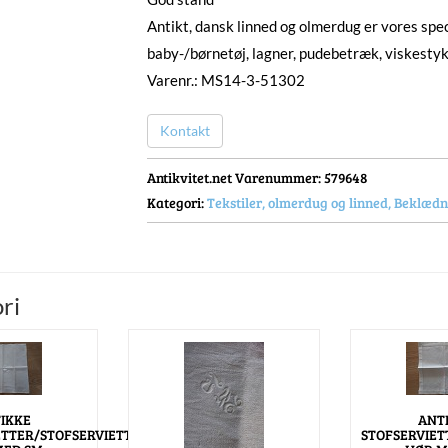
Antikt, dansk linned og olmerdug er vores speci
baby-/børnetøj, lagner, pudebetræk, viskestykk
Varenr.: MS14-3-51302
Kontakt
Antikvitet.net Varenummer
: 579648
Kategori:
Tekstiler, olmerdug og linned, Beklæd
ri
IKKE
ANT
TTER/STOFSERVIETTER
STOFSERVIE