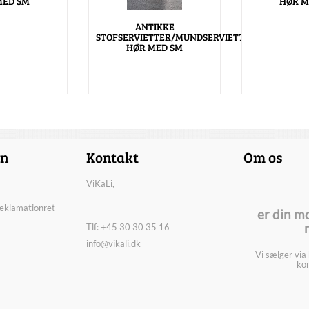
MED SM
HØR M
ANTIKKE
STOFSERVIETTER/MUNDSERVIETTER
HØR MED SM
on
Kontakt
Om os
ViKaLi,
reklamationret
er din m
Tlf: +45 30 30 35 16
info@vikali.dk
Vi sælger via
kon