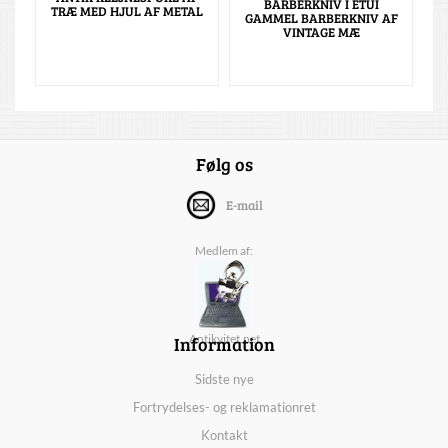
BARBERKNIV I ETUI
TRÆ MED HJUL AF METAL
GAMMEL BARBERKNIV AF
VINTAGE MÆ
Følg os
E-mail
Medlem af:
Information
Antikvitet.net
Sidste nye
Fortrydelses- og reklamationret
Kontakt