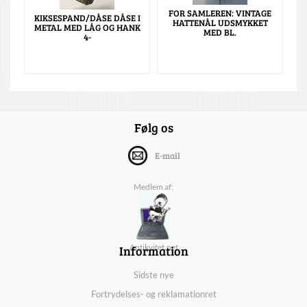
FOR SAMLEREN: VINTAGE
KIKSESPAND/DÅSE DÅSE I
HATTENÅL UDSMYKKET
METAL MED LÅG OG HANK
MED BL.
4-
Følg os
E-mail
Medlem af:
Information
Antikvitet.net
Sidste nye
Fortrydelses- og reklamationret