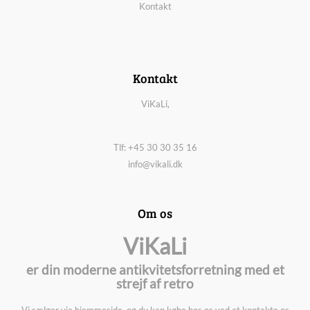
Kontakt
Kontakt
ViKaLi,
Tlf: +45 30 30 35 16
info@vikali.dk
Om os
ViKaLi
er din moderne antikvitetsforretning med et
strejf af retro
Vi sælger via hjemmeside, og du kan købe hos os ved at kontakte os